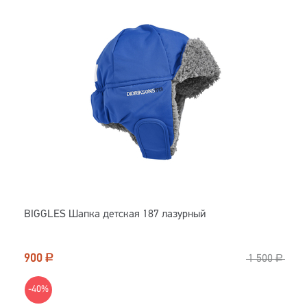
BIGGLES Шапка детская 187 лазурный
900
Р
1 500
Р
-40%