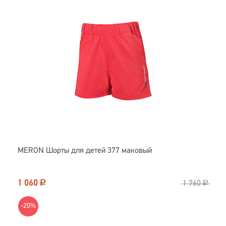
MERON Шорты для детей 377 маковый
1 060
Р
1 760
Р
-20%