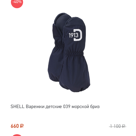
-40%
SHELL Варежки детские 039 морской бриз
660
Р
1 100
Р