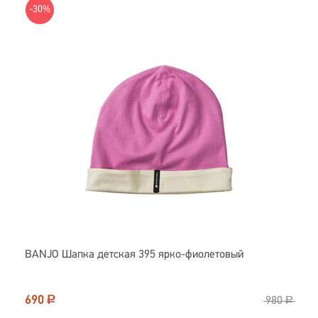
-30%
BANJO Шапка детская 395 ярко-фиолетовый
690
Р
980
Р