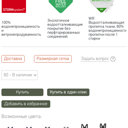
WR
Экологичное
100%
Водоотталкивающая
водоотталкивающие
водонепроницаемость
пропитка ткани. 80%
покрытие без
и
водонепроницаемости
перфторированных
ветронепродуваемость
пропитки после 1
соединений
стирки
Доставка
Размерная сетка
Задать вопрос
Купить
Купить в один клик
Добавить в избранное
Возможные цвета: