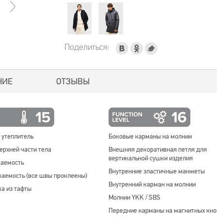
Поделиться:
НИЕ
ОТЗЫВЫ
 утеплитель
Боковые карманы на молнии
ерхней части тела
Внешняя декоративная петля для
вертикальной сушки изделия
аемость
Внутренние эластичные манжеты
аемость (все швы проклеены)
Внутренний карман на молнии
а из тафты
Молнии YKK / SBS
Передние карманы на магнитных кно