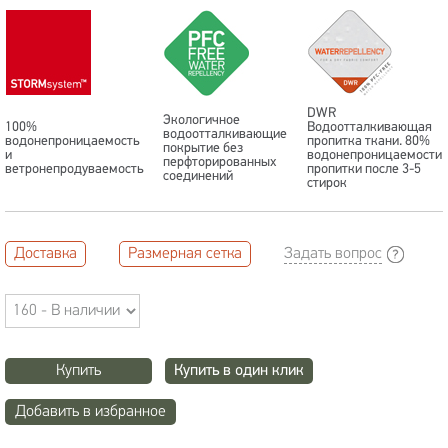
DWR
Экологичное
100%
Водоотталкивающая
водоотталкивающие
водонепроницаемость
пропитка ткани. 80%
покрытие без
и
водонепроницаемости
перфторированных
ветронепродуваемость
пропитки после 3-5
соединений
стирок
Доставка
Размерная сетка
Задать вопрос
Купить
Купить в один клик
Добавить в избранное