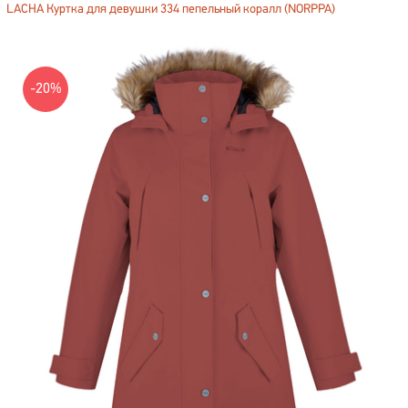
LACHA Куртка для девушки 334 пепельный коралл (NORPPA)
-20%