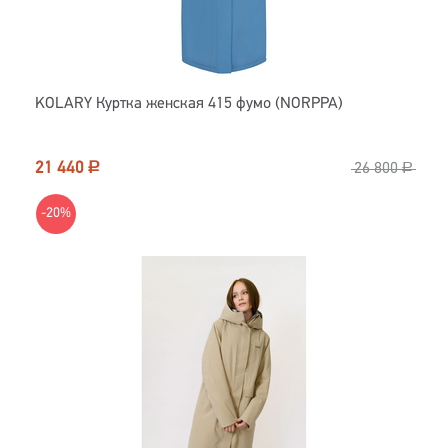
KOLARY Куртка женская 415 фумо (NORPPA)
21 440
Р
26 800
Р
-20%