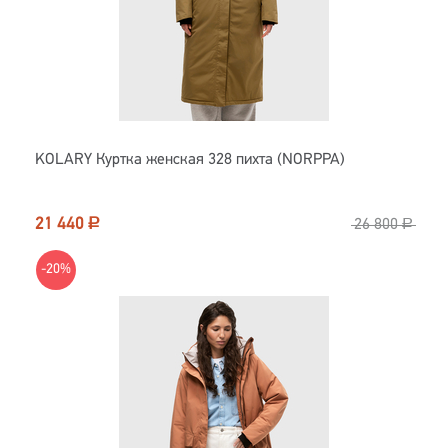
KOLARY Куртка женская 328 пихта (NORPPA)
21 440
Р
26 800
Р
-20%