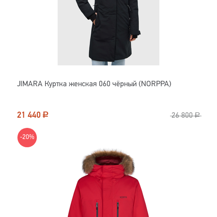
JIMARA Куртка женская 060 чёрный (NORPPA)
21 440
Р
26 800
Р
-20%