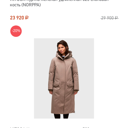
кость (NORPPA)
23 920
Р
29 900
Р
-20%