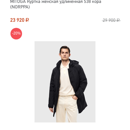
MITOGA Куртка женская удлиненная 538 кора
(NORPPA)
23 920
Р
29 900
Р
-20%