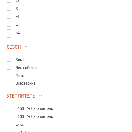
46
S
M
L
XL
XXL
СЕЗОН
90
100
Зима
110
Весна/Осень
120
Лето
130
Всесезонка
140
150
УТЕПЛИТЕЛЬ
160
>150 г/м2 утеплитель
170
>300 г/м2 утеплитель
Флис