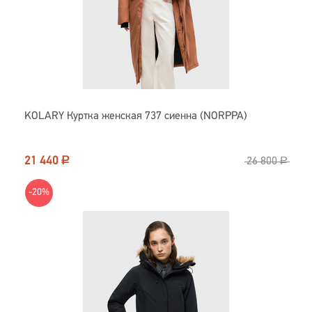
KOLARY Куртка женская 737 сиенна (NORPPA)
21 440
Р
26 800
Р
-20%