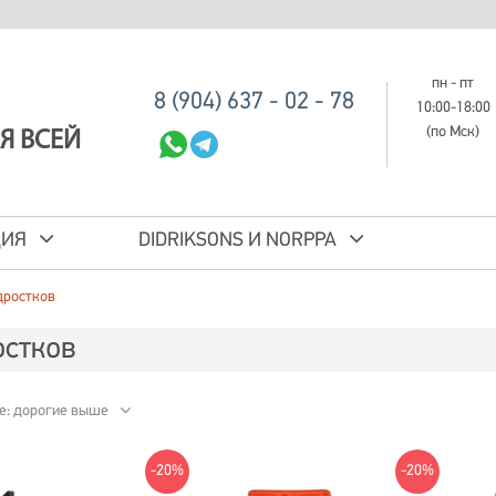
пн - пт
8 (904) 637 - 02 - 78
10:00-18:00
(по Мск)
Я ВСЕЙ
ЦИЯ
DIDRIKSONS И NORPPA
дростков
стков
е: дорогие выше
-20%
-20%