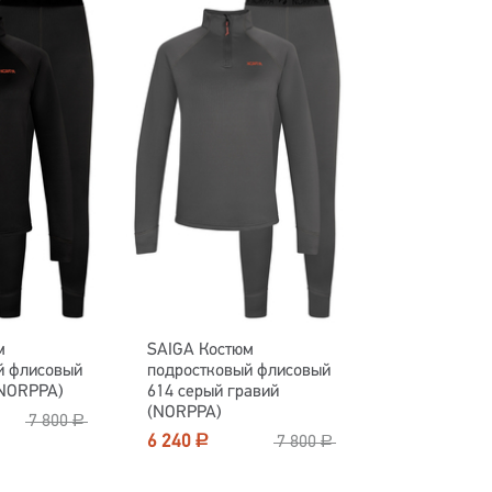
м
SAIGA Костюм
й флисовый
подростковый флисовый
(NORPPA)
614 серый гравий
(NORPPA)
7 800
Р
6 240
Р
7 800
Р