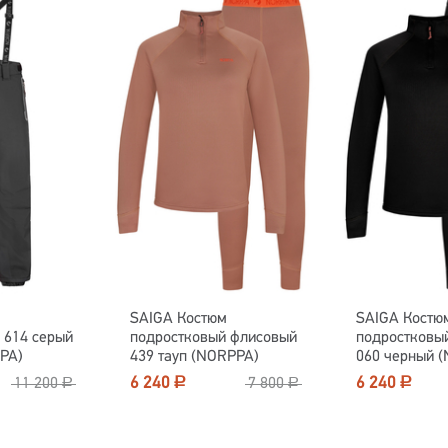
SAIGA Костюм
SAIGA Костю
 614 серый
подростковый флисовый
подростковы
PA)
439 тауп (NORPPA)
060 черный 
6 240
6 240
11 200
Р
7 800
Р
Р
Р